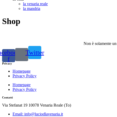
la venaria reale
la mandria
Shop
Non è solamente un r
acebook-
Twitter
f
Privacy
Homepage
Privacy Policy
Homepage
Privacy Policy
Contatti
Via Stefanat 19 10078 Venaria Reale (To)
Email: info@luciodlavenaria.it