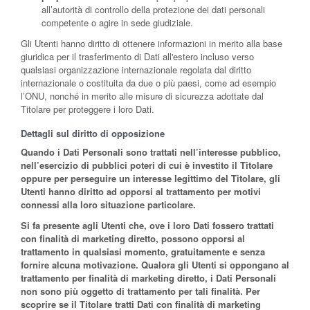
all’autorità di controllo della protezione dei dati personali
competente o agire in sede giudiziale.
Gli Utenti hanno diritto di ottenere informazioni in merito alla base
giuridica per il trasferimento di Dati all'estero incluso verso
qualsiasi organizzazione internazionale regolata dal diritto
internazionale o costituita da due o più paesi, come ad esempio
l’ONU, nonché in merito alle misure di sicurezza adottate dal
Titolare per proteggere i loro Dati.
Dettagli sul diritto di opposizione
Quando i Dati Personali sono trattati nell’interesse pubblico,
nell’esercizio di pubblici poteri di cui è investito il Titolare
oppure per perseguire un interesse legittimo del Titolare, gli
Utenti hanno diritto ad opporsi al trattamento per motivi
connessi alla loro situazione particolare.
Si fa presente agli Utenti che, ove i loro Dati fossero trattati
con finalità di marketing diretto, possono opporsi al
trattamento in qualsiasi momento, gratuitamente e senza
fornire alcuna motivazione. Qualora gli Utenti si oppongano al
trattamento per finalità di marketing diretto, i Dati Personali
non sono più oggetto di trattamento per tali finalità. Per
scoprire se il Titolare tratti Dati con finalità di marketing