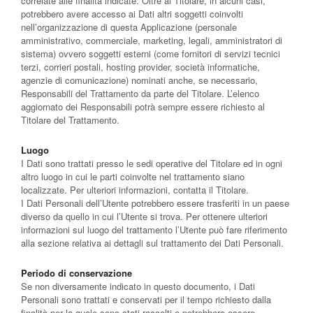
correlate alle finalità indicate. Oltre al Titolare, in alcuni casi,
potrebbero avere accesso ai Dati altri soggetti coinvolti
nell’organizzazione di questa Applicazione (personale
amministrativo, commerciale, marketing, legali, amministratori di
sistema) ovvero soggetti esterni (come fornitori di servizi tecnici
terzi, corrieri postali, hosting provider, società informatiche,
agenzie di comunicazione) nominati anche, se necessario,
Responsabili del Trattamento da parte del Titolare. L’elenco
aggiornato dei Responsabili potrà sempre essere richiesto al
Titolare del Trattamento.
Luogo
I Dati sono trattati presso le sedi operative del Titolare ed in ogni
altro luogo in cui le parti coinvolte nel trattamento siano
localizzate. Per ulteriori informazioni, contatta il Titolare.
I Dati Personali dell’Utente potrebbero essere trasferiti in un paese
diverso da quello in cui l’Utente si trova. Per ottenere ulteriori
informazioni sul luogo del trattamento l’Utente può fare riferimento
alla sezione relativa ai dettagli sul trattamento dei Dati Personali.
Periodo di conservazione
Se non diversamente indicato in questo documento, i Dati
Personali sono trattati e conservati per il tempo richiesto dalla
finalità per la quale sono stati raccolti e potrebbero essere