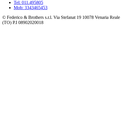
Tel: 011.495805
Mob: 3343465453
© Federico & Brothers s.r.l. Via Stefanat 19 10078 Venaria Reale
(TO) P.I 08902020018