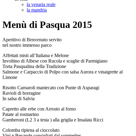
la venaria reale
la mandria
Menù di Pasqua 2015
Aperitivo di Benvenuto servito
nel nostro immenso parco
Affettati misti all’Italiana e Melone
Involtino di Albese con Rucola e scaglie di Parmigiano
Torta Pasqualina della Tradizione
Salmone e Carpaccio di Polpo con salsa Aurora e vinaigrette al
Limone
Risotto Carnaroli mantecato con Punte di Asparagi
Ravioli di borragine
In salsa di Salvia
Capretto alle erbe con Arrosto al forno
Patate al rosmarino
Gamberoni (L2 3 a testa ) alla griglia e Insalata Ricci
Colomba ripiena al cioccolato
Vini e Bevande consigliati dal sommelier